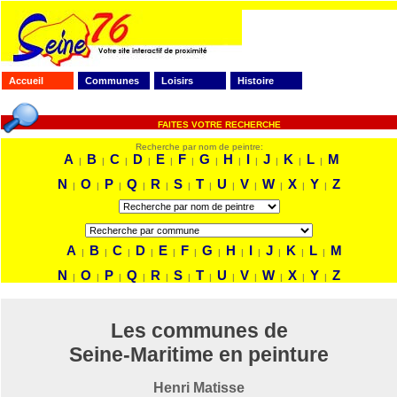
Accueil
Communes
Loisirs
Histoire
FAITES VOTRE RECHERCHE
Recherche par nom de peintre:
A
B
C
D
E
F
G
H
I
J
K
L
M
|
|
|
|
|
|
|
|
|
|
|
|
N
O
P
Q
R
S
T
U
V
W
X
Y
Z
|
|
|
|
|
|
|
|
|
|
|
|
A
B
C
D
E
F
G
H
I
J
K
L
M
|
|
|
|
|
|
|
|
|
|
|
|
N
O
P
Q
R
S
T
U
V
W
X
Y
Z
|
|
|
|
|
|
|
|
|
|
|
|
Les communes de
Seine-Maritime en peinture
Henri Matisse