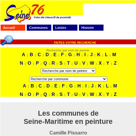
Accueil
Communes
Loisirs
Histoire
FAITES VOTRE RECHERCHE
Recherche par nom de peintre:
A
B
C
D
E
F
G
H
I
J
K
L
M
|
|
|
|
|
|
|
|
|
|
|
|
N
O
P
Q
R
S
T
U
V
W
X
Y
Z
|
|
|
|
|
|
|
|
|
|
|
|
A
B
C
D
E
F
G
H
I
J
K
L
M
|
|
|
|
|
|
|
|
|
|
|
|
N
O
P
Q
R
S
T
U
V
W
X
Y
Z
|
|
|
|
|
|
|
|
|
|
|
|
Les communes de
Seine-Maritime en peinture
Camille Pissarro