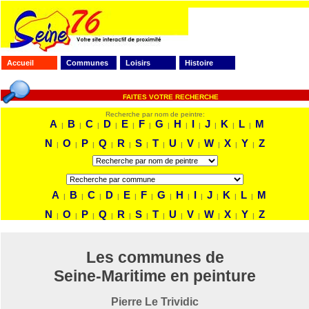
Accueil
Communes
Loisirs
Histoire
FAITES VOTRE RECHERCHE
Recherche par nom de peintre:
A
B
C
D
E
F
G
H
I
J
K
L
M
|
|
|
|
|
|
|
|
|
|
|
|
N
O
P
Q
R
S
T
U
V
W
X
Y
Z
|
|
|
|
|
|
|
|
|
|
|
|
A
B
C
D
E
F
G
H
I
J
K
L
M
|
|
|
|
|
|
|
|
|
|
|
|
N
O
P
Q
R
S
T
U
V
W
X
Y
Z
|
|
|
|
|
|
|
|
|
|
|
|
Les communes de
Seine-Maritime en peinture
Pierre Le Trividic