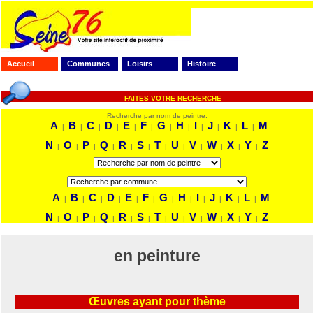
Accueil
Communes
Loisirs
Histoire
FAITES VOTRE RECHERCHE
Recherche par nom de peintre:
A
B
C
D
E
F
G
H
I
J
K
L
M
|
|
|
|
|
|
|
|
|
|
|
|
N
O
P
Q
R
S
T
U
V
W
X
Y
Z
|
|
|
|
|
|
|
|
|
|
|
|
A
B
C
D
E
F
G
H
I
J
K
L
M
|
|
|
|
|
|
|
|
|
|
|
|
N
O
P
Q
R
S
T
U
V
W
X
Y
Z
|
|
|
|
|
|
|
|
|
|
|
|
en peinture
Œuvres ayant pour thème