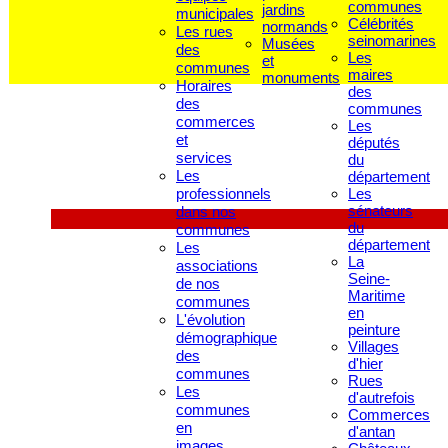
communes
jardins
municipales
Célébrités
normands
Les rues
seinomarines
Musées
des
Les
et
communes
maires
monuments
Horaires
des
des
communes
commerces
Les
et
députés
services
du
Les
département
professionnels
Les
sénateurs
dans nos
du
communes
département
Les
La
associations
Seine-
de nos
Maritime
communes
en
L'évolution
peinture
démographique
Villages
des
d'hier
communes
Rues
Les
d'autrefois
communes
Commerces
en
d'antan
images