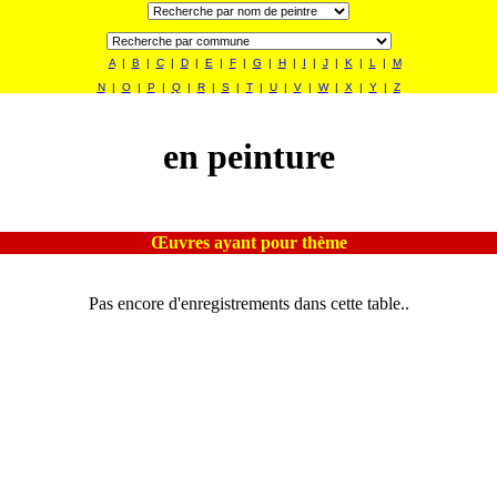
A
|
B
|
C
|
D
|
E
|
F
|
G
|
H
|
I
|
J
|
K
|
L
|
M
N
|
O
|
P
|
Q
|
R
|
S
|
T
|
U
|
V
|
W
|
X
|
Y
|
Z
en peinture
Œuvres ayant pour thème
Pas encore d'enregistrements dans cette table..