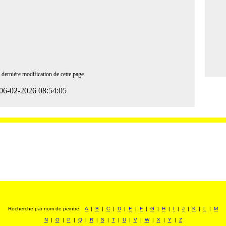
 dernière modification de cette page
06-02-2026 08:54:05
Recherche par nom de peintre:
A
|
B
|
C
|
D
|
E
|
F
|
G
|
H
|
I
|
J
|
K
|
L
|
M
N
|
O
|
P
|
Q
|
R
|
S
|
T
|
U
|
V
|
W
|
X
|
Y
|
Z