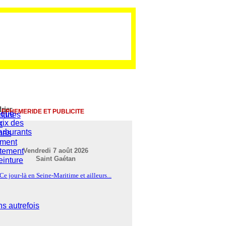
EPHEMERIDE ET PUBLICITE
ique
mmunes
rix des
s
arburants
nes
ement
rtement
Vendredi 7 août 2026
Saint Gaétan
einture
Ce jour-là en Seine-Maritime et ailleurs...
s autrefois