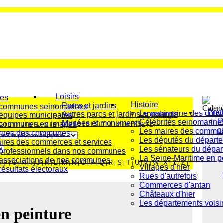
Loisirs
es
Histoire
Parcs et jardins
 communes seinomarines
Prat
Le patrimoine des co
Autres parcs et jardins normands
équipes municipales
P
Célébrités seinomarine
Musées et monuments
 communes en images
G
|
H
|
I
|
J
|
K
|
L
|
M
|
N
|
O
|
P
|
Q
|
R
|
S
|
T
|
U
|
V
|
W
|
X
|
Y
|
Z
|
c
Les maires des commu
 rues des communes
Les députés du départ
ires des commerces et services
Les sénateurs du dépa
professionnels dans nos communes
La Seine-Maritime en p
associations de nos communes
F
G
H
I
J
K
L
M
N
O
P
Q
R
S
T
U
V
W
X
Y
Z
|
|
|
|
|
|
|
|
|
|
|
|
|
|
|
|
|
|
|
|
|
|
Villages d'hier
résultats électoraux
Rues d'autrefois
Commerces d'antan
Châteaux d'hier
Les départements voisin
en peinture