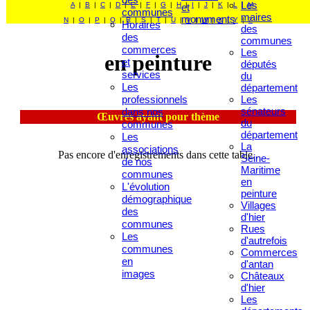
Les
A
|
B
|
C
|
D
|
E
|
F
|
G
|
H
|
I
|
J
|
K
|
L
|
M
et
communes
maires
monuments
N
|
O
|
P
|
Q
|
R
|
S
|
T
|
U
|
V
|
W
|
X
|
Y
|
Z
Horaires
des
des
communes
commerces
Les
en peinture
et
députés
services
du
Les
département
professionnels
Les
sénateurs
dans nos
Œuvres ayant pour thème
du
communes
département
Les
La
associations
Pas encore d'enregistrements dans cette table..
Seine-
de nos
Maritime
communes
en
L'évolution
peinture
démographique
Villages
des
d'hier
communes
Rues
Les
d'autrefois
communes
Commerces
en
d'antan
images
Châteaux
d'hier
Les