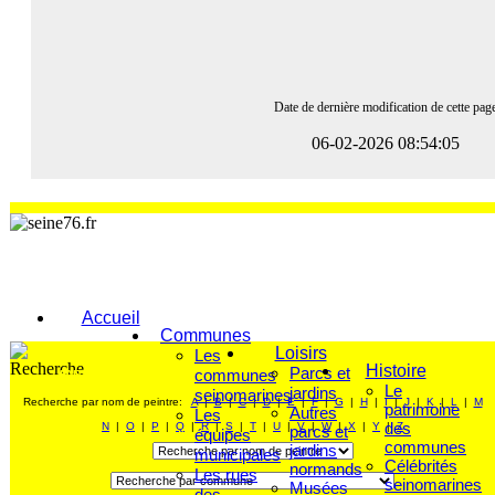
Date de dernière modification de cette pag
06-02-2026 08:54:05
Accueil
Communes
Loisirs
Les
Histoire
Parcs et
communes
FAITES VOTRE RECHERCHE
Le
jardins
seinomarines
Recherche par nom de peintre:
A
|
B
|
C
|
D
|
E
|
F
|
G
|
H
|
I
|
J
|
K
|
L
|
M
patrimoine
Autres
Les
des
N
|
O
|
P
|
Q
|
R
|
S
|
T
|
U
|
V
|
W
|
X
|
Y
|
Z
parcs et
équipes
communes
jardins
municipales
Célébrités
normands
Les rues
seinomarines
Musées
des