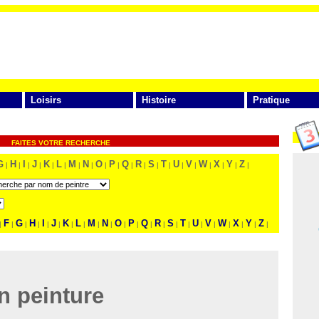
Loisirs
Histoire
Pratique
FAITES VOTRE RECHERCHE
G
H
I
J
K
L
M
N
O
P
Q
R
S
T
U
V
W
X
Y
Z
|
|
|
|
|
|
|
|
|
|
|
|
|
|
|
|
|
|
|
|
F
G
H
I
J
K
L
M
N
O
P
Q
R
S
T
U
V
W
X
Y
Z
|
|
|
|
|
|
|
|
|
|
|
|
|
|
|
|
|
|
|
|
|
|
n peinture