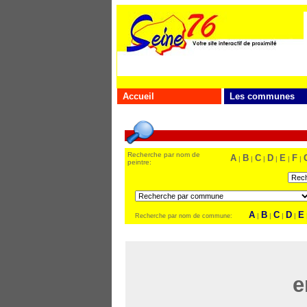
Accueil
Les communes
Recherche par nom de
A
B
C
D
E
F
|
|
|
|
|
|
peintre:
A
B
C
D
E
|
|
|
|
Recherche par nom de commune:
e