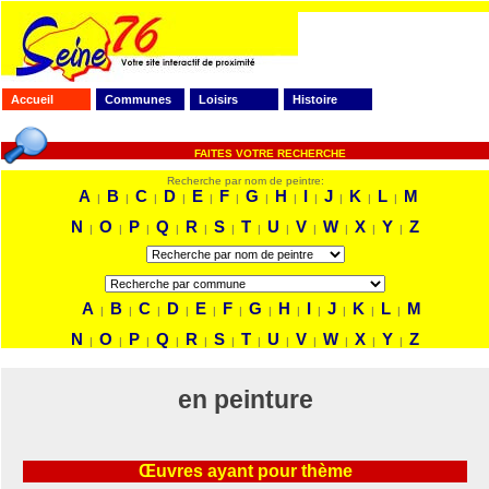
Accueil
Communes
Loisirs
Histoire
FAITES VOTRE RECHERCHE
Recherche par nom de peintre:
A
B
C
D
E
F
G
H
I
J
K
L
M
|
|
|
|
|
|
|
|
|
|
|
|
N
O
P
Q
R
S
T
U
V
W
X
Y
Z
|
|
|
|
|
|
|
|
|
|
|
|
A
B
C
D
E
F
G
H
I
J
K
L
M
|
|
|
|
|
|
|
|
|
|
|
|
N
O
P
Q
R
S
T
U
V
W
X
Y
Z
|
|
|
|
|
|
|
|
|
|
|
|
en peinture
Œuvres ayant pour thème