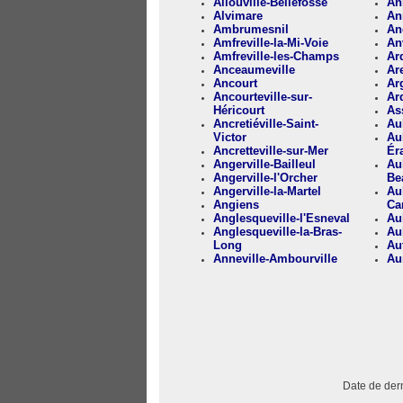
Allouville-Bellefosse
An
Alvimare
An
Ambrumesnil
Anq
Amfreville-la-Mi-Voie
An
Amfreville-les-Champs
Ar
Anceaumeville
Ar
Ancourt
Ar
Ancourteville-sur-
Arq
Héricourt
As
Ancretiéville-Saint-
Au
Victor
Au
Ancretteville-sur-Mer
Ér
Angerville-Bailleul
Au
Angerville-l'Orcher
Be
Angerville-la-Martel
Aub
Angiens
Ca
Anglesqueville-l'Esneval
Au
Anglesqueville-la-Bras-
Aub
Long
Au
Anneville-Ambourville
Au
Date de dern