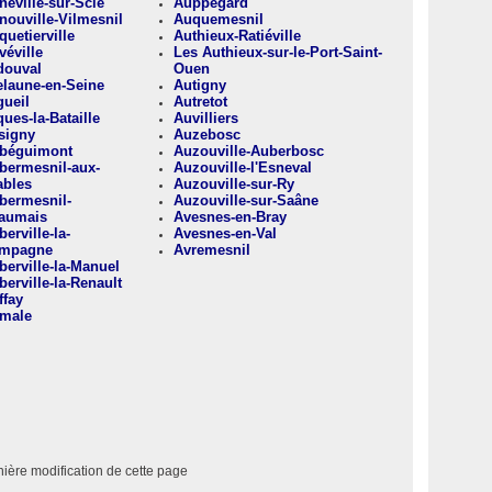
neville-sur-Scie
Auppegard
nouville-Vilmesnil
Auquemesnil
uetierville
Authieux-Ratiéville
véville
Les Authieux-sur-le-Port-Saint-
douval
Ouen
elaune-en-Seine
Autigny
gueil
Autretot
ues-la-Bataille
Auvilliers
signy
Auzebosc
béguimont
Auzouville-Auberbosc
bermesnil-aux-
Auzouville-l'Esneval
ables
Auzouville-sur-Ry
bermesnil-
Auzouville-sur-Saâne
aumais
Avesnes-en-Bray
erville-la-
Avesnes-en-Val
mpagne
Avremesnil
berville-la-Manuel
erville-la-Renault
ffay
male
ière modification de cette page