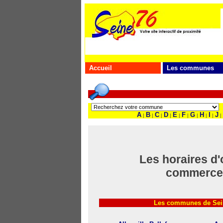
Accueil
Les communes
A
B
C
D
E
F
G
H
I
J
|
|
|
|
|
|
|
|
|
|
Les horaires d'
commerce
Les communes de Sein