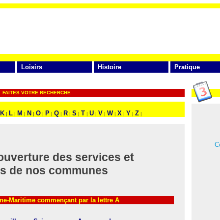
Loisirs
Histoire
Pratique
FAITES VOTRE RECHERCHE
K
L
M
N
O
P
Q
R
S
T
U
V
W
X
Y
Z
|
|
|
|
|
|
|
|
|
|
|
|
|
|
|
|
Ce
ouverture des services et
s de nos communes
e-Maritime commençant par la lettre A