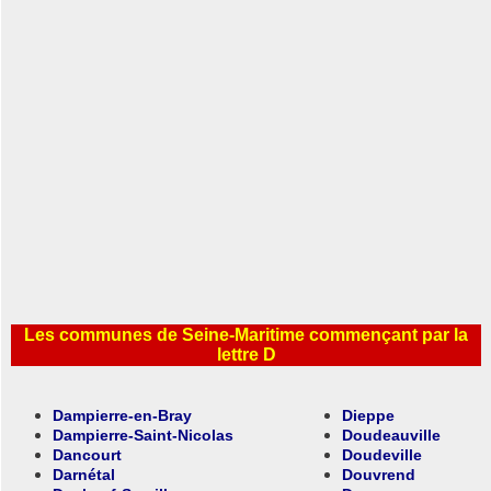
Les communes de Seine-Maritime commençant par la
lettre D
Dampierre-en-Bray
Dieppe
Dampierre-Saint-Nicolas
Doudeauville
Dancourt
Doudeville
Darnétal
Douvrend