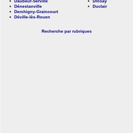
Daubeuf-Serville
Drosay
Dénestanville
Duclair
Derchigny-Graincourt
Déville-lès-Rouen
Recherche par rubriques