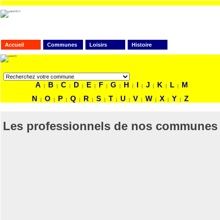
Accueil
Communes
Loisirs
Histoire
FAITES VOTRE RECHERCHE
A
B
C
D
E
F
G
H
I
J
K
L
M
|
|
|
|
|
|
|
|
|
|
|
|
N
O
P
Q
R
S
T
U
V
W
X
Y
Z
|
|
|
|
|
|
|
|
|
|
|
|
Les professionnels de nos communes