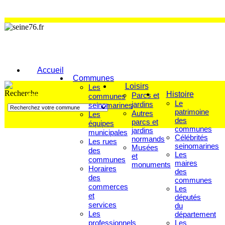
Accueil
Communes
Loisirs
Les
Histoire
Parcs et
communes
FAITES VOTRE RECHERCHE
Le
jardins
seinomarines
patrimoine
Autres
Les
des
parcs et
équipes
communes
jardins
municipales
Célébrités
normands
Les rues
seinomarines
Musées
des
Les
et
communes
maires
monuments
Horaires
des
des
communes
commerces
Les
et
députés
services
du
Les
département
professionnels
Les