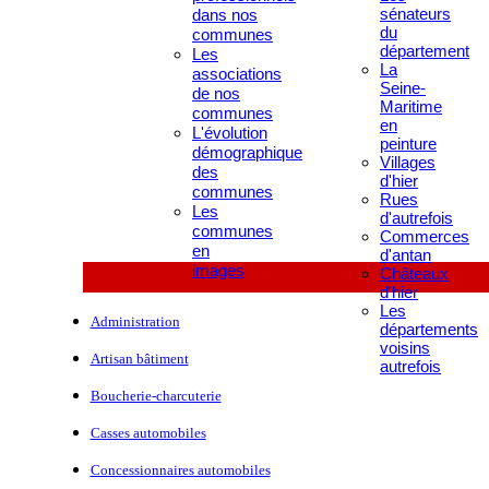
sénateurs
dans nos
du
communes
département
Les
La
associations
Seine-
de nos
Maritime
communes
en
L'évolution
peinture
démographique
Villages
des
d'hier
communes
Rues
Les
d'autrefois
communes
Commerces
en
d'antan
images
Châteaux
d'hier
Les
Administration
départements
voisins
Artisan bâtiment
autrefois
Boucherie-charcuterie
Casses automobiles
Concessionnaires automobiles