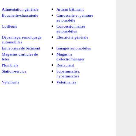
Alimentation générale
Artisan bâtiment
Boucherie-charcuterie
Carrosserie et peinture
automobile
Coiffeurs
Concessionnaires
automobiles
Dépannage, remorquage
Electricité générale
automobiles
Entreprises de bâtiment
Garages automobiles
Magasins d'articles de
Magasins
fêtes
d'électroménager
Plombiers
Restaurant
Station-service
Supermarchés,
hypermarchés
Vêtements
Vétérinaires