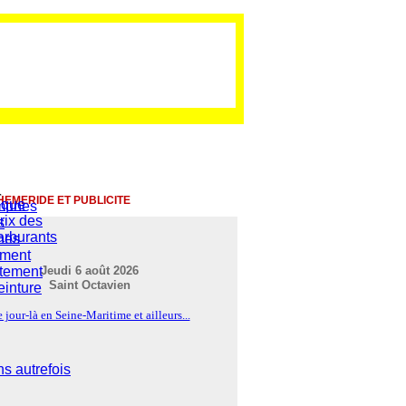
HEMERIDE ET PUBLICITE
ique
mmunes
rix des
s
arburants
nes
ement
rtement
Jeudi 6 août 2026
Saint Octavien
einture
 jour-là en Seine-Maritime et ailleurs...
s autrefois