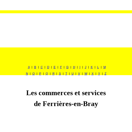
A
|
B
|
C
|
D
|
E
|
F
|
G
|
H
|
I
|
J
|
K
|
L
|
M
N
|
O
|
P
|
Q
|
R
|
S
|
T
|
U
|
V
|
W
|
X
|
Y
|
Z
Les commerces et services
de Ferrières-en-Bray