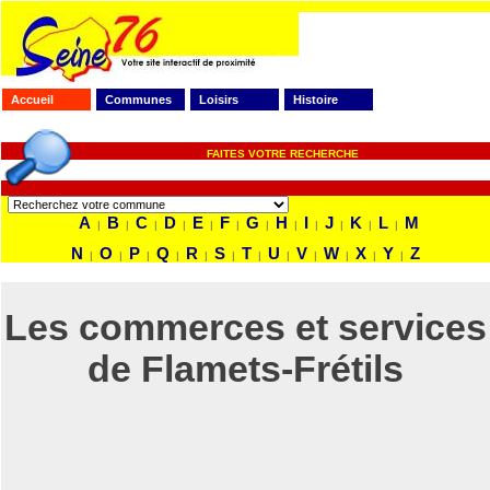
Accueil
Communes
Loisirs
Histoire
FAITES VOTRE RECHERCHE
A
B
C
D
E
F
G
H
I
J
K
L
M
|
|
|
|
|
|
|
|
|
|
|
|
N
O
P
Q
R
S
T
U
V
W
X
Y
Z
|
|
|
|
|
|
|
|
|
|
|
|
Les commerces et services
de Flamets-Frétils