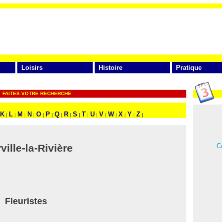
Loisirs
Histoire
Pratique
FAITES VOTRE RECHERCHE
K
L
M
N
O
P
Q
R
S
T
U
V
W
X
Y
Z
|
|
|
|
|
|
|
|
|
|
|
|
|
|
|
|
Ce
ville-la-Rivière
Fleuristes