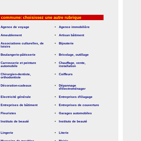
a commune: choisissez une autre rubrique
Agence de voyage
Agence immobilière
Ameublement
Artisan bâtiment
Associations culturelles, de
Bijouterie
loisirs
Boulangerie-pâtisserie
Bricolage, outillage
Carrosserie et peinture
Chauffage, vente,
automobile
installation
Chirurgien-dentiste,
Coiffeurs
orthodontiste
Décoration-cadeaux
Dépannage
d'électroménager
Electricité générale
Entreprises d'élagage
Entreprises de bâtiment
Entreprises de couverture
Fleuristes
Garages automobiles
Instituts de beauté
Instituts de beauté
Lingerie
Literie
Magasins de meubles
Mairie