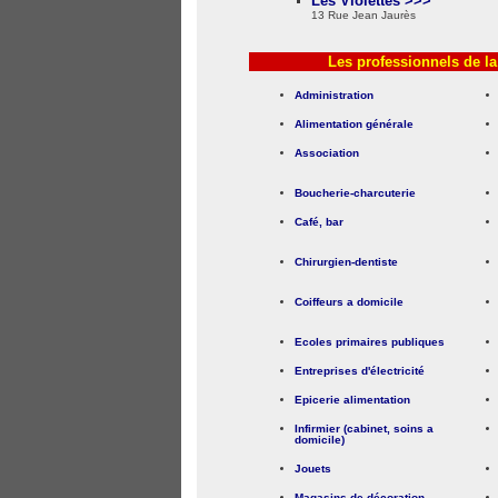
Les Violettes >>>
13 Rue Jean Jaurès
Les professionnels de l
Administration
Alimentation générale
Association
Boucherie-charcuterie
Café, bar
Chirurgien-dentiste
Coiffeurs a domicile
Ecoles primaires publiques
Entreprises d'électricité
Epicerie alimentation
Infirmier (cabinet, soins a
domicile)
Jouets
Magasins de décoration