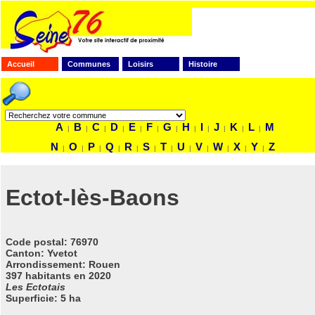
Accueil
Communes
Loisirs
Histoire
FAITES VOTRE RECHERCHE
A
B
C
D
E
F
G
H
I
J
K
L
M
|
|
|
|
|
|
|
|
|
|
|
|
N
O
P
Q
R
S
T
U
V
W
X
Y
Z
|
|
|
|
|
|
|
|
|
|
|
|
Ectot-lès-Baons
Code postal
: 76970
Canton: Yvetot
Arrondissement: Rouen
397 habitants en 2020
Les Ectotais
Superficie: 5 ha