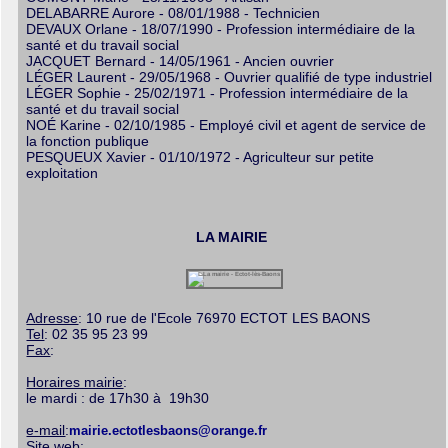
DELABARRE Aurore - 08/01/1988 - Technicien
DEVAUX Orlane - 18/07/1990 - Profession intermédiaire de la
santé et du travail social
JACQUET Bernard - 14/05/1961 - Ancien ouvrier
LÉGER Laurent - 29/05/1968 - Ouvrier qualifié de type industriel
LÉGER Sophie - 25/02/1971 - Profession intermédiaire de la
santé et du travail social
NOÉ Karine - 02/10/1985 - Employé civil et agent de service de
la fonction publique
PESQUEUX Xavier - 01/10/1972 - Agriculteur sur petite
exploitation
LA MAIRIE
Adresse
: 10 rue de l'Ecole 76970 ECTOT LES BAONS
Tel
: 02 35 95 23 99
Fax
:
Horaires mairie
:
le mardi : de 17h30 à 19h30
e-mail
:
mairie.ectotlesbaons@orange.fr
Site web
: