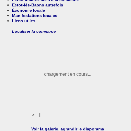
Ectot-lès-Baons autrefois
Économie locale
Manifestations locales
Liens utiles
Localiser la commune
chargement en cours...
>
||
,
Voir la galerie
agrandir le diaporama