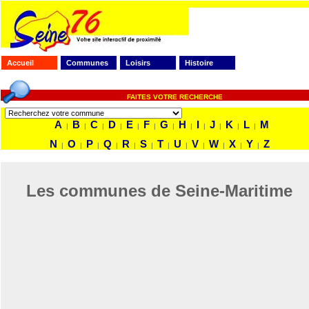
Accueil
Communes
Loisirs
Histoire
FAITES VOTRE RECHERCHE
A
B
C
D
E
F
G
H
I
J
K
L
M
|
|
|
|
|
|
|
|
|
|
|
|
N
O
P
Q
R
S
T
U
V
W
X
Y
Z
|
|
|
|
|
|
|
|
|
|
|
|
Les communes de Seine-Maritime