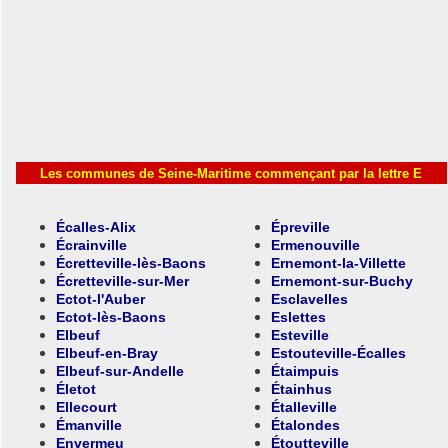
Les communes de Seine-Maritime commençant par la lettre E
Écalles-Alix
Épreville
Écrainville
Ermenouville
Écretteville-lès-Baons
Ernemont-la-Villette
Écretteville-sur-Mer
Ernemont-sur-Buchy
Ectot-l'Auber
Esclavelles
Ectot-lès-Baons
Eslettes
Elbeuf
Esteville
Elbeuf-en-Bray
Estouteville-Écalles
Elbeuf-sur-Andelle
Étaimpuis
Életot
Étainhus
Ellecourt
Étalleville
Émanville
Étalondes
Envermeu
Étoutteville