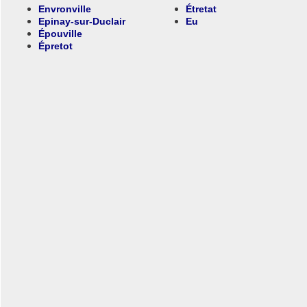
Envronville
Étretat
Epinay-sur-Duclair
Eu
Épouville
Épretot