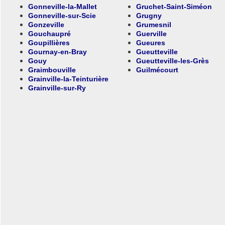
Gonneville-la-Mallet
Gruchet-Saint-Siméon
Gonneville-sur-Scie
Grugny
Gonzeville
Grumesnil
Gouchaupré
Guerville
Goupillières
Gueures
Gournay-en-Bray
Gueutteville
Gouy
Gueutteville-les-Grès
Graimbouville
Guilmécourt
Grainville-la-Teinturière
Grainville-sur-Ry