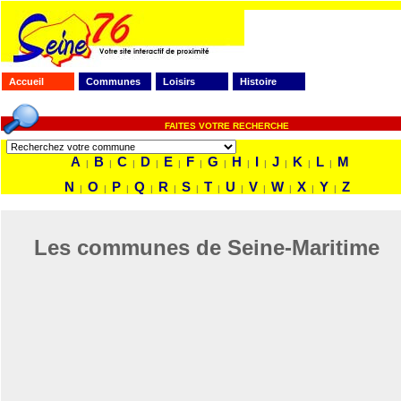
Accueil
Communes
Loisirs
Histoire
FAITES VOTRE RECHERCHE
A
B
C
D
E
F
G
H
I
J
K
L
M
|
|
|
|
|
|
|
|
|
|
|
|
N
O
P
Q
R
S
T
U
V
W
X
Y
Z
|
|
|
|
|
|
|
|
|
|
|
|
Les communes de Seine-Maritime