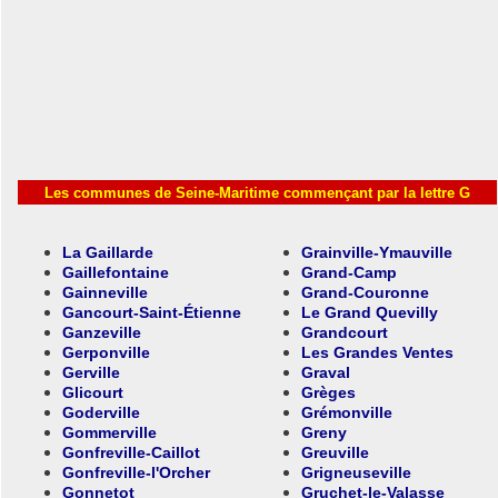
Les communes de Seine-Maritime commençant par la lettre G
La Gaillarde
Grainville-Ymauville
Gaillefontaine
Grand-Camp
Gainneville
Grand-Couronne
Gancourt-Saint-Étienne
Le Grand Quevilly
Ganzeville
Grandcourt
Gerponville
Les Grandes Ventes
Gerville
Graval
Glicourt
Grèges
Goderville
Grémonville
Gommerville
Greny
Gonfreville-Caillot
Greuville
Gonfreville-l'Orcher
Grigneuseville
Gonnetot
Gruchet-le-Valasse