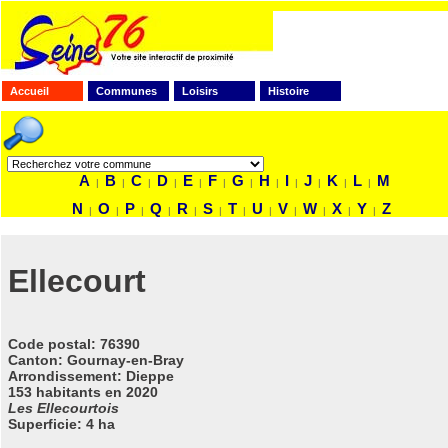
Accueil
Communes
Loisirs
Histoire
FAITES VOTRE RECHERCHE
A
B
C
D
E
F
G
H
I
J
K
L
M
|
|
|
|
|
|
|
|
|
|
|
|
N
O
P
Q
R
S
T
U
V
W
X
Y
Z
|
|
|
|
|
|
|
|
|
|
|
|
Ellecourt
Code postal
: 76390
Canton: Gournay-en-Bray
Arrondissement: Dieppe
153 habitants en 2020
Les Ellecourtois
Superficie: 4 ha