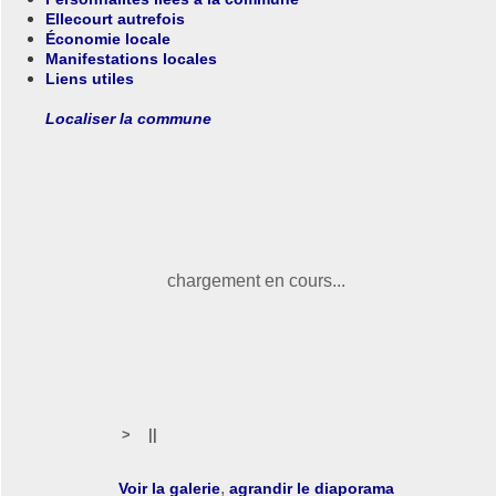
Ellecourt autrefois
Économie locale
Manifestations locales
Liens utiles
Localiser la commune
chargement en cours...
>
||
,
Voir la galerie
agrandir le diaporama