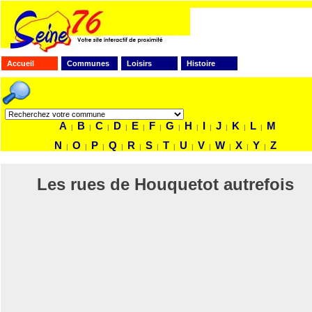
Accueil
Communes
Loisirs
Histoire
FAITES VOTRE RECHERCHE
A
B
C
D
E
F
G
H
I
J
K
L
M
|
|
|
|
|
|
|
|
|
|
|
|
N
O
P
Q
R
S
T
U
V
W
X
Y
Z
|
|
|
|
|
|
|
|
|
|
|
|
Les rues de Houquetot autrefois