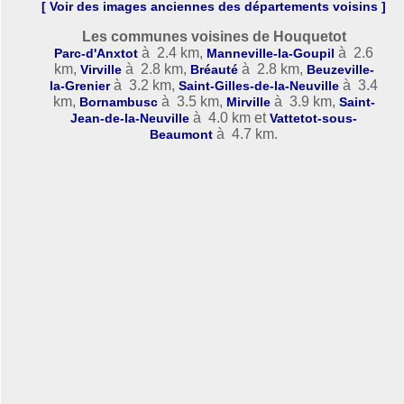
[ Voir des images anciennes des départements voisins ]
Les communes voisines de Houquetot
à 2.4 km,
à 2.6
Parc-d'Anxtot
Manneville-la-Goupil
km,
à 2.8 km,
à 2.8 km,
Virville
Bréauté
Beuzeville-
à 3.2 km,
à 3.4
la-Grenier
Saint-Gilles-de-la-Neuville
km,
à 3.5 km,
à 3.9 km,
Bornambusc
Mirville
Saint-
à 4.0 km et
Jean-de-la-Neuville
Vattetot-sous-
à 4.7 km.
Beaumont