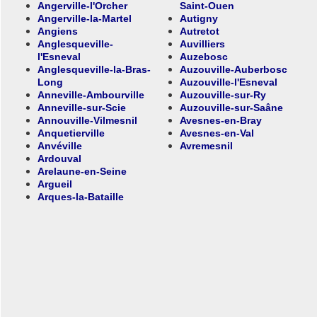
Angerville-l'Orcher
Saint-Ouen
Angerville-la-Martel
Autigny
Angiens
Autretot
Anglesqueville-
Auvilliers
l'Esneval
Auzebosc
Anglesqueville-la-Bras-
Auzouville-Auberbosc
Long
Auzouville-l'Esneval
Anneville-Ambourville
Auzouville-sur-Ry
Anneville-sur-Scie
Auzouville-sur-Saâne
Annouville-Vilmesnil
Avesnes-en-Bray
Anquetierville
Avesnes-en-Val
Anvéville
Avremesnil
Ardouval
Arelaune-en-Seine
Argueil
Arques-la-Bataille