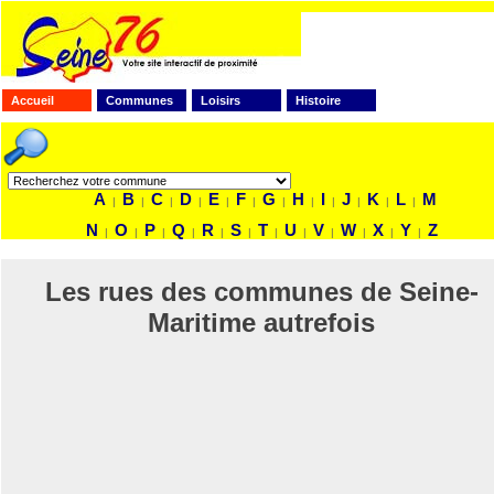
Accueil
Communes
Loisirs
Histoire
FAITES VOTRE RECHERCHE
A
B
C
D
E
F
G
H
I
J
K
L
M
|
|
|
|
|
|
|
|
|
|
|
|
N
O
P
Q
R
S
T
U
V
W
X
Y
Z
|
|
|
|
|
|
|
|
|
|
|
|
Les rues des communes de Seine-
Maritime autrefois