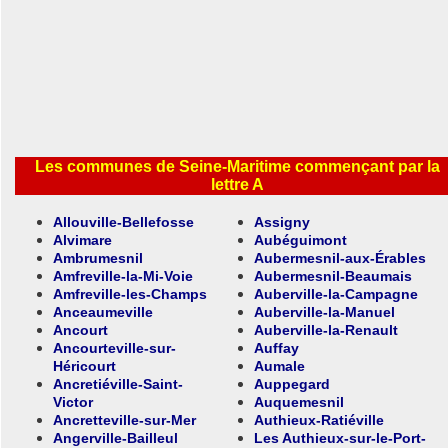
Les communes de Seine-Maritime commençant par la
lettre A
Allouville-Bellefosse
Assigny
Alvimare
Aubéguimont
Ambrumesnil
Aubermesnil-aux-Érables
Amfreville-la-Mi-Voie
Aubermesnil-Beaumais
Amfreville-les-Champs
Auberville-la-Campagne
Anceaumeville
Auberville-la-Manuel
Ancourt
Auberville-la-Renault
Ancourteville-sur-
Auffay
Héricourt
Aumale
Ancretiéville-Saint-
Auppegard
Victor
Auquemesnil
Ancretteville-sur-Mer
Authieux-Ratiéville
Angerville-Bailleul
Les Authieux-sur-le-Port-