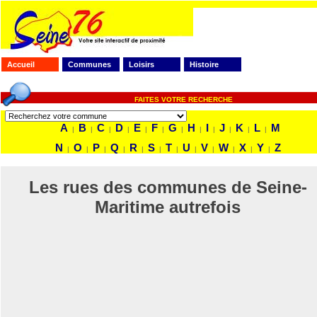
Accueil
Communes
Loisirs
Histoire
FAITES VOTRE RECHERCHE
A
B
C
D
E
F
G
H
I
J
K
L
M
|
|
|
|
|
|
|
|
|
|
|
|
N
O
P
Q
R
S
T
U
V
W
X
Y
Z
|
|
|
|
|
|
|
|
|
|
|
|
Les rues des communes de Seine-
Maritime autrefois