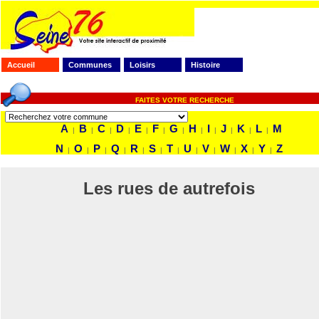
Accueil
Communes
Loisirs
Histoire
FAITES VOTRE RECHERCHE
A
B
C
D
E
F
G
H
I
J
K
L
M
|
|
|
|
|
|
|
|
|
|
|
|
N
O
P
Q
R
S
T
U
V
W
X
Y
Z
|
|
|
|
|
|
|
|
|
|
|
|
Les rues de autrefois