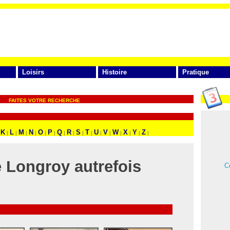
Loisirs
Histoire
Pratique
FAITES VOTRE RECHERCHE
K
L
M
N
O
P
Q
R
S
T
U
V
W
X
Y
Z
|
|
|
|
|
|
|
|
|
|
|
|
|
|
|
|
 Longroy autrefois
Ce