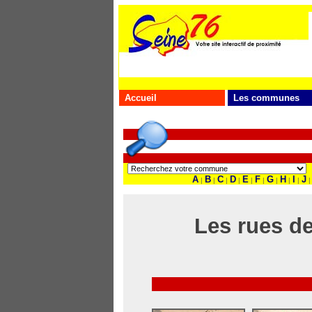
Accueil
Les communes
A
B
C
D
E
F
G
H
I
J
|
|
|
|
|
|
|
|
|
|
Les rues de