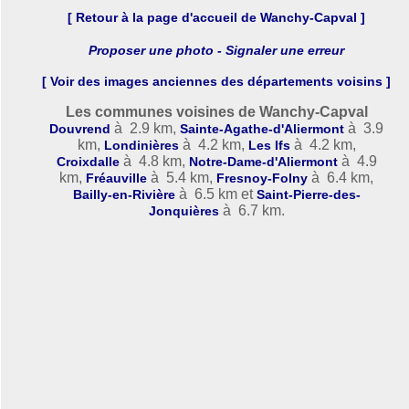
[ Retour à la page d'accueil de Wanchy-Capval ]
Proposer une photo - Signaler une erreur
[ Voir des images anciennes des départements voisins ]
Les communes voisines de Wanchy-Capval
à 2.9 km,
à 3.9
Douvrend
Sainte-Agathe-d'Aliermont
km,
à 4.2 km,
à 4.2 km,
Londinières
Les Ifs
à 4.8 km,
à 4.9
Croixdalle
Notre-Dame-d'Aliermont
km,
à 5.4 km,
à 6.4 km,
Fréauville
Fresnoy-Folny
à 6.5 km et
Bailly-en-Rivière
Saint-Pierre-des-
à 6.7 km.
Jonquières