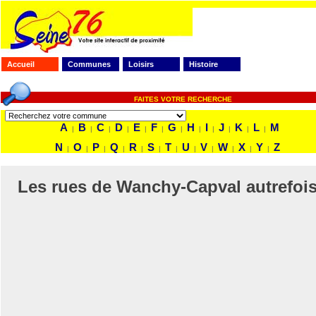
Accueil
Communes
Loisirs
Histoire
FAITES VOTRE RECHERCHE
A
B
C
D
E
F
G
H
I
J
K
L
M
|
|
|
|
|
|
|
|
|
|
|
|
N
O
P
Q
R
S
T
U
V
W
X
Y
Z
|
|
|
|
|
|
|
|
|
|
|
|
Les rues de Wanchy-Capval autrefoi